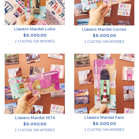
Llavero Mardel Lobo
Llavero Mardel Correo
$8.000,00
$8.000,00
2 CUOTAS SIN INTERÉS
2 CUOTAS SIN INTERÉS
Llavero Mardel Faro
Llavero Mardel 1874
$8.000,00
$8.000,00
2 CUOTAS SIN INTERÉS
2 CUOTAS SIN INTERÉS