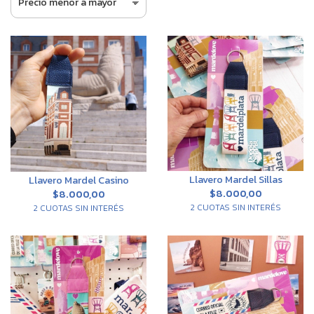
Llavero Mardel Sillas
Llavero Mardel Casino
$8.000,00
$8.000,00
2 CUOTAS SIN INTERÉS
2 CUOTAS SIN INTERÉS