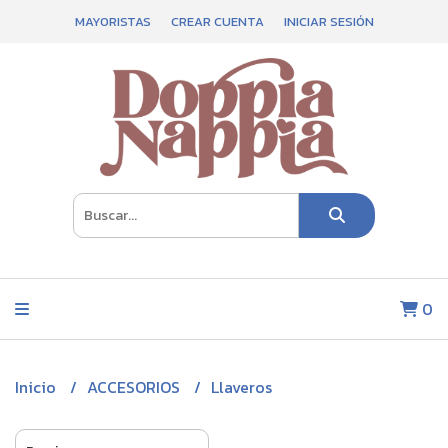
MAYORISTAS
CREAR CUENTA
INICIAR SESIÓN
0
Inicio
ACCESORIOS
Llaveros