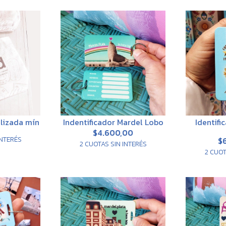
lizada mín
Indentificador Mardel Lobo
Identifi
$4.600,00
INTERÉS
$
2 CUOTAS SIN INTERÉS
2 CUOT