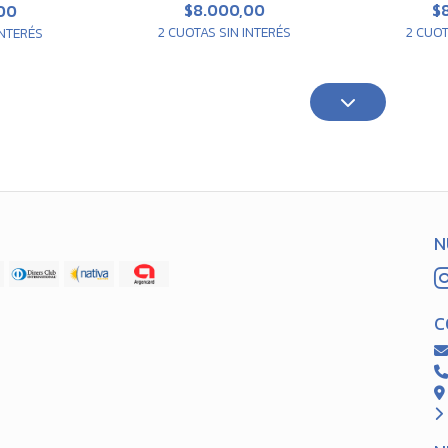
$
$8.000,00
00
2 CUOT
2 CUOTAS SIN INTERÉS
INTERÉS
N
C