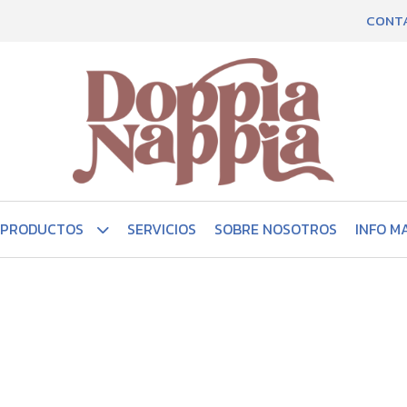
CONT
PRODUCTOS
SERVICIOS
SOBRE NOSOTROS
INFO M