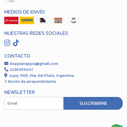
MEDIOS DE ENVÍO
NUESTRAS REDES SOCIALES
CONTACTO
doppianappia@gmail.com
2236955047
Jujuy 1935, Mar del Plata, Argentina
Botón de arrepentimiento
NEWSLETTER
SUSCRIBIRME