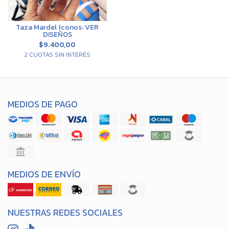
Taza Mardel íconos: VER
DISEÑOS
$9.400,00
2 CUOTAS SIN INTERÉS
MEDIOS DE PAGO
MEDIOS DE ENVÍO
NUESTRAS REDES SOCIALES