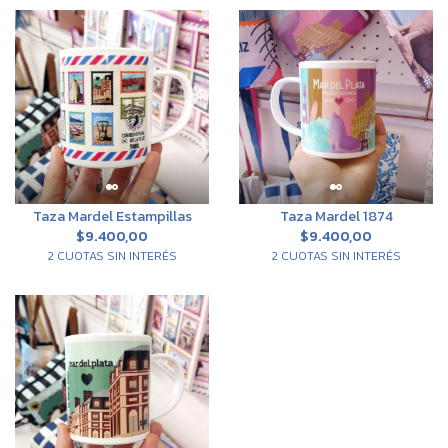
Taza Mardel Estampillas
Taza Mardel 1874
$9.400,00
$9.400,00
2 CUOTAS SIN INTERÉS
2 CUOTAS SIN INTERÉS