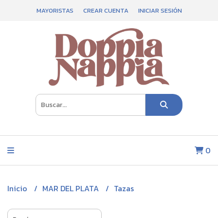
MAYORISTAS
CREAR CUENTA
INICIAR SESIÓN
0
Inicio
MAR DEL PLATA
Tazas