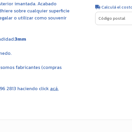
sterior imantada. Acabado
Calculá el cost
dhiere sobre cualquier superficie
regalar o utilizar como souvenir
ndidad:
3mm
úmedo.
, somos fabricantes (compras
696 2813 haciendo click
acá
.