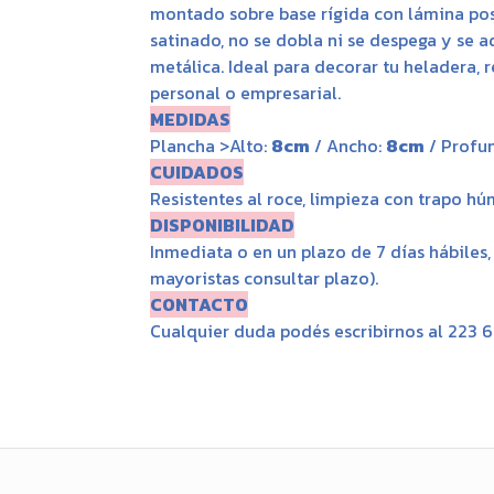
montado sobre base rígida con lámina po
satinado, no se dobla ni se despega y se a
metálica. Ideal para decorar tu heladera, 
personal o empresarial.
MEDIDAS
Plancha >Alto:
8cm
/ Ancho:
8cm
/ Profu
CUIDADOS
Resistentes al roce, limpieza con trapo h
DISPONIBILIDAD
Inmediata o en un plazo de 7 días hábiles
mayoristas consultar plazo).
CONTACTO
Cualquier duda podés escribirnos al 223 