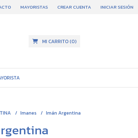
ACTO
MAYORISTAS
CREAR CUENTA
INICIAR SESIÓN
MI CARRITO
(
0
)
AYORISTA
TINA
Imanes
Imán Argentina
rgentina