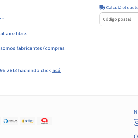
Calculá el cost
 -
l aire libre.
, somos fabricantes (compras
696 2813 haciendo click
acá
.
N
C