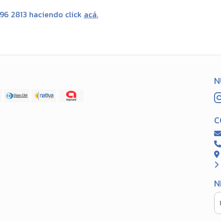
696 2813 haciendo click
acá
.
N
C
N