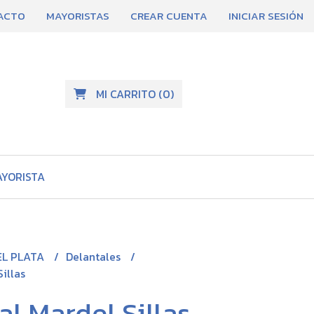
ACTO
MAYORISTAS
CREAR CUENTA
INICIAR SESIÓN
MI CARRITO
(
0
)
AYORISTA
EL PLATA
Delantales
illas
al Mardel Sillas