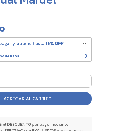
00
pagar y obtené hasta
15% OFF
escuentos
AGREGAR AL CARRITO
 el DESCUENTO por pago mediante
o EFECTIVO son EXCLUSIVOS para compras