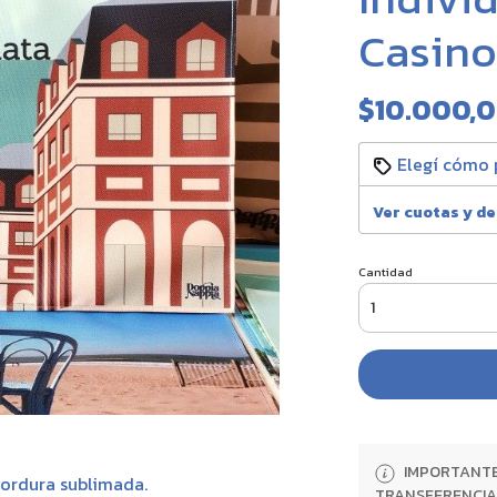
Casino
$10.000,
Elegí cómo 
Ver cuotas y d
Cantidad
IMPORTANTE:
ordura sublimada.
TRANSFERENCIA 