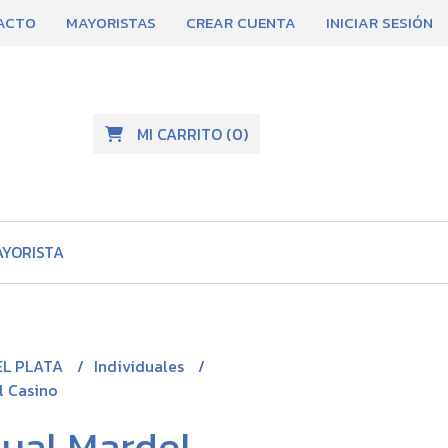
ACTO
MAYORISTAS
CREAR CUENTA
INICIAR SESIÓN
MI CARRITO
(
0
)
AYORISTA
EL PLATA
Individuales
l Casino
dual Mardel