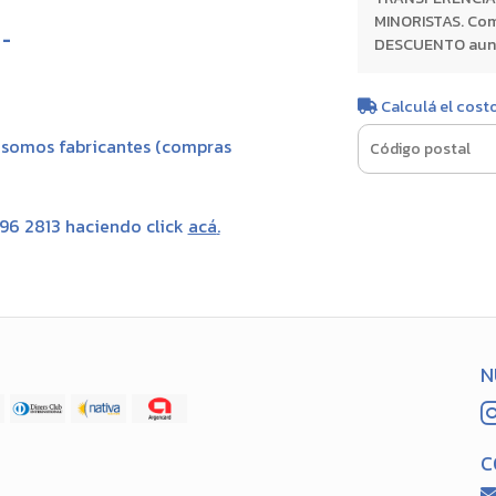
MINORISTAS. Com
:
-
DESCUENTO aunque
Calculá el cost
, somos fabricantes (compras
696 2813 haciendo click
acá
.
N
C