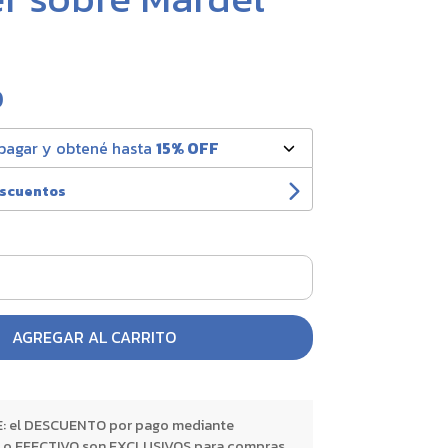
0
pagar y obtené hasta
15% OFF
escuentos
AGREGAR AL CARRITO
 el DESCUENTO por pago mediante
o EFECTIVO son EXCLUSIVOS para compras