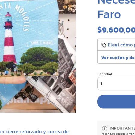
Faro
$9.600,0
Elegí cómo 
Ver cuotas y d
Cantidad
IMPORTANTE:
n cierre reforzado y correa de
TRANSFERENCIA 