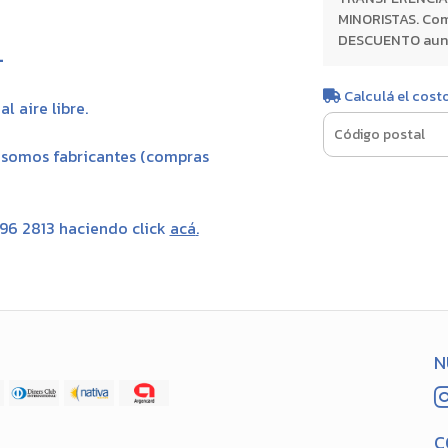
MINORISTAS. Com
DESCUENTO aunque
-
Calculá el cost
l aire libre.
, somos fabricantes (compras
696 2813 haciendo click
acá
.
N
C