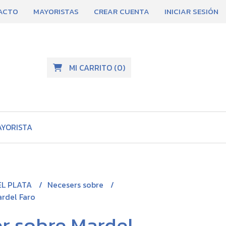
ACTO
MAYORISTAS
CREAR CUENTA
INICIAR SESIÓN
MI CARRITO
(
0
)
AYORISTA
EL PLATA
Necesers sobre
rdel Faro
r sobre Mardel