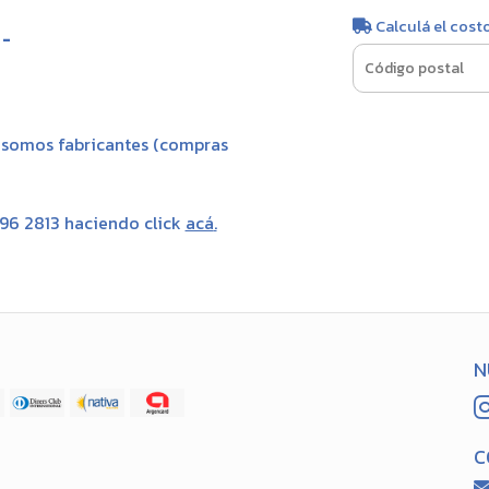
Calculá el cost
:
-
, somos fabricantes (compras
696 2813 haciendo click
acá
.
N
C