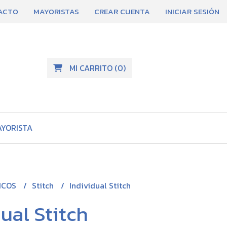
ACTO
MAYORISTAS
CREAR CUENTA
INICIAR SESIÓN
MI CARRITO
(
0
)
AYORISTA
ICOS
Stitch
Individual Stitch
ual Stitch