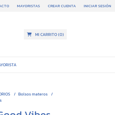
ACTO
MAYORISTAS
CREAR CUENTA
INICIAR SESIÓN
MI CARRITO
(
0
)
AYORISTA
ORIOS
Bolsos materos
s
Good Vibes