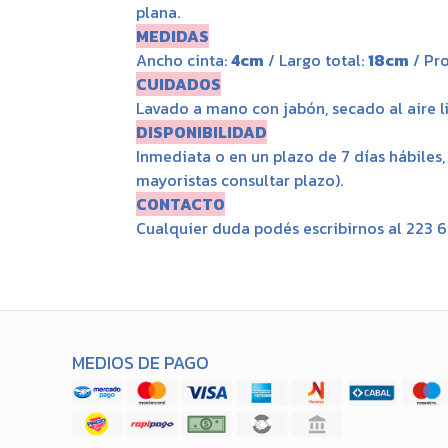
plana.
MEDIDAS
Ancho cinta:
4cm
/ Largo total:
18cm
/ Pr
CUIDADOS
Lavado a mano con jabón, secado al aire li
DISPONIBILIDAD
Inmediata o en un plazo de 7 días hábiles
mayoristas consultar plazo).
CONTACTO
Cualquier duda podés escribirnos al 223 
MEDIOS DE PAGO