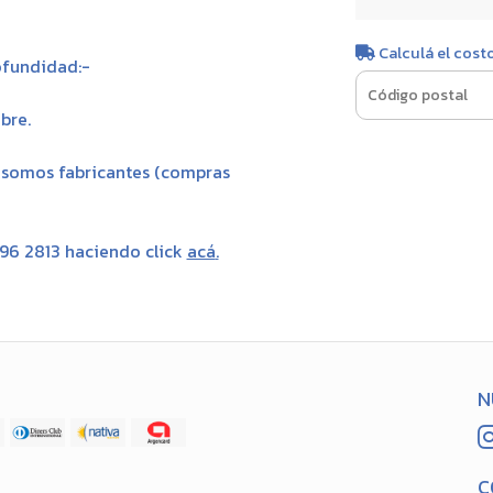
Calculá el cost
ofundidad:-
bre.
, somos fabricantes (compras
696 2813 haciendo click
acá
.
N
C