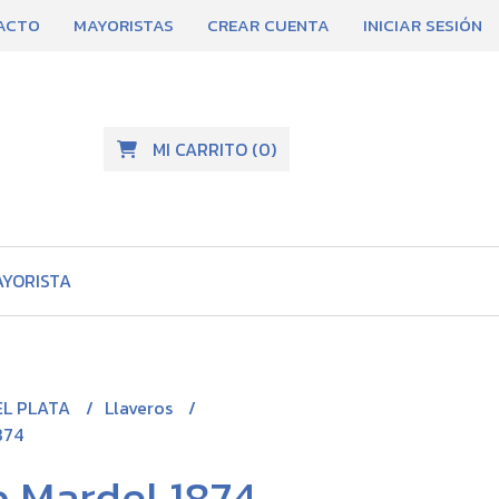
ACTO
MAYORISTAS
CREAR CUENTA
INICIAR SESIÓN
MI CARRITO
(
0
)
AYORISTA
EL PLATA
Llaveros
874
o Mardel 1874